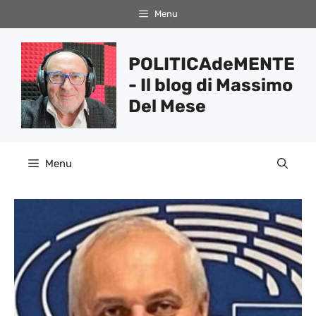
Vai
Menu
al
contenuto
POLITICAdeMENTE
- Il blog di Massimo
Del Mese
Menu