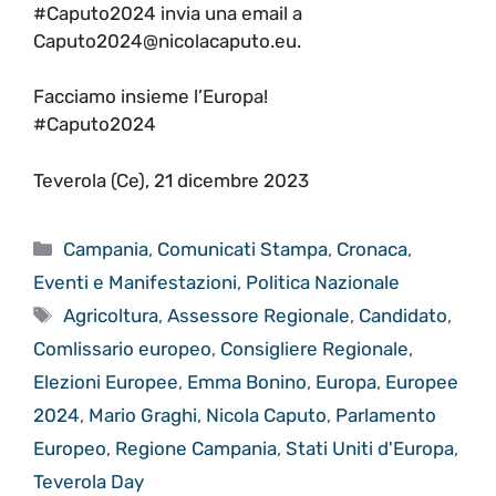
#Caputo2024
invia una email a
Caputo2024@nicolacaputo.eu.
Facciamo insieme l’Europa!
#Caputo2024
Teverola (Ce), 21 dicembre 2023
Categorie
Campania
,
Comunicati Stampa
,
Cronaca
,
Eventi e Manifestazioni
,
Politica Nazionale
Tag
Agricoltura
,
Assessore Regionale
,
Candidato
,
Comlissario europeo
,
Consigliere Regionale
,
Elezioni Europee
,
Emma Bonino
,
Europa
,
Europee
2024
,
Mario Graghi
,
Nicola Caputo
,
Parlamento
Europeo
,
Regione Campania
,
Stati Uniti d'Europa
,
Teverola Day