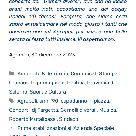
concerto dei “Gemelli diversi”, duo che ha inciso
brani molto noti, accostiamo uno dei deejay
italiani più famosi, Fargetta, che siamo certi
saprà entusiasmare nel modo giusto i tanti che
accorreranno ad Agropoli per vivere una bella
serata di festa tutti insieme. Vi aspettiamo
».
Agropoli, 30 dicembre 2023
Categorie
Ambiente & Territorio
,
Comunicati Stampa
,
Cronaca
,
In primo piano
,
Politica
,
Provincia di
Salerno
,
Sport e Cultura
Tag
Agropoli
,
anni '90
,
capodanno in piazza
,
Concerti
,
dj Fargetta
,
Gemelli diversi”
,
Musica
,
Roberto Mutalipassi
,
Sindaco
Prime stabilizzazioni all’Azienda Speciale