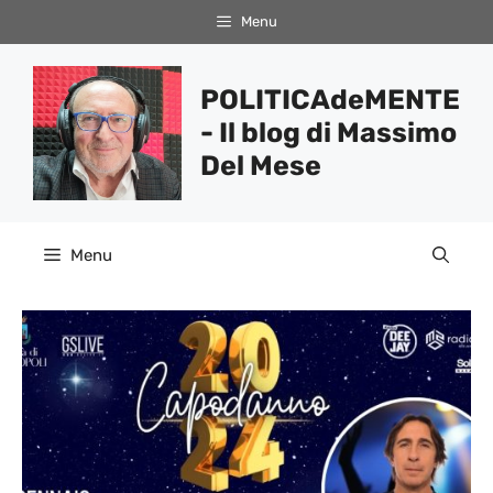
Vai
Menu
al
contenuto
POLITICAdeMENTE
- Il blog di Massimo
Del Mese
Menu