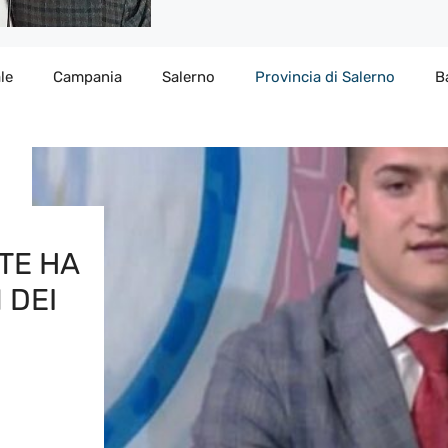
le
Campania
Salerno
Provincia di Salerno
B
TE HA
 DEI