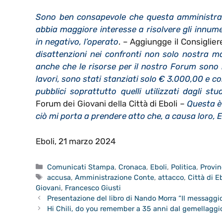
Sono ben consapevole che questa amministraz
abbia maggiore interesse a risolvere gli innume
in negativo, l’operato
. – Aggiungge il Consiglie
disattenzioni nei confronti non solo nostra ma 
anche che le risorse per il nostro Forum sono i
lavori, sono stati stanziati solo € 3.000,00 e co
pubblici soprattutto quelli utilizzati dagli stu
Forum dei Giovani della Città di Eboli –
Questa è
ciò mi porta a prendere atto che, a causa loro, E
Eboli, 21 marzo 2024
Categorie
Comunicati Stampa
,
Cronaca
,
Eboli
,
Politica
,
Provin
Tag
accusa
,
Amministrazione Conte
,
attacco
,
Città di E
Giovani
,
Francesco Giusti
Presentazione del libro di Nando Morra “Il messaggio
Hi Chili, do you remember a 35 anni dal gemellaggi