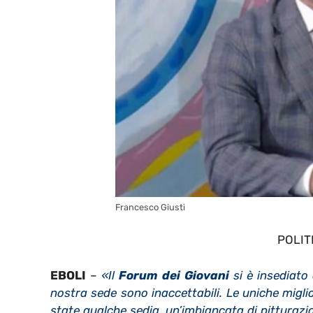
Francesco Giusti
POLIT
EBOLI
–
«Il
Forum dei Giovani
si è insediato 
nostra sede sono inaccettabili. Le uniche migl
state qualche sedia, un’imbiancata di pitturazi