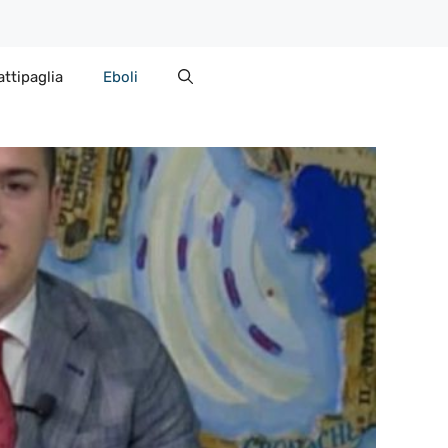
attipaglia
Eboli