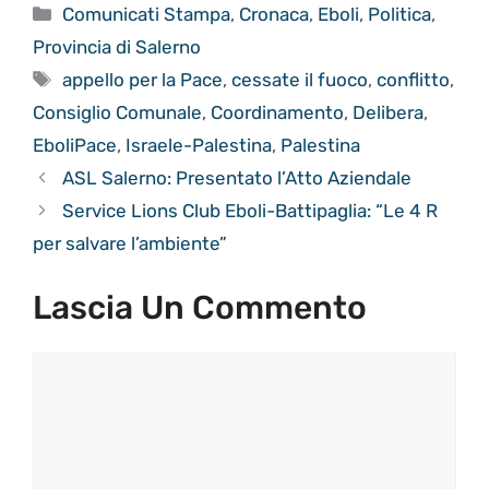
Categorie
Comunicati Stampa
,
Cronaca
,
Eboli
,
Politica
,
Provincia di Salerno
Tag
appello per la Pace
,
cessate il fuoco
,
conflitto
,
Consiglio Comunale
,
Coordinamento
,
Delibera
,
EboliPace
,
Israele-Palestina
,
Palestina
ASL Salerno: Presentato l’Atto Aziendale
Service Lions Club Eboli-Battipaglia: “Le 4 R
per salvare l’ambiente”
Lascia Un Commento
Commento