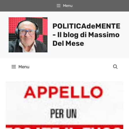
Vai
Menu
al
contenuto
POLITICAdeMENTE
- Il blog di Massimo
Del Mese
Menu