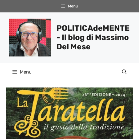
Vai
Menu
al
contenuto
POLITICAdeMENTE
- Il blog di Massimo
Del Mese
Menu