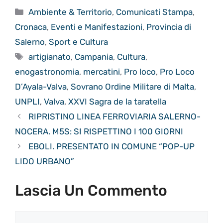
Categorie
Ambiente & Territorio
,
Comunicati Stampa
,
Cronaca
,
Eventi e Manifestazioni
,
Provincia di
Salerno
,
Sport e Cultura
Tag
artigianato
,
Campania
,
Cultura
,
enogastronomia
,
mercatini
,
Pro loco
,
Pro Loco
D’Ayala-Valva
,
Sovrano Ordine Militare di Malta
,
UNPLI
,
Valva
,
XXVI Sagra de la taratella
RIPRISTINO LINEA FERROVIARIA SALERNO-
NOCERA. M5S: SI RISPETTINO I 100 GIORNI
EBOLI. PRESENTATO IN COMUNE “POP-UP
LIDO URBANO”
Lascia Un Commento
Commento