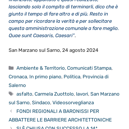
lasciando solo il compito di terminarli, dico che è
giunto il tempo di fare altro e di più. Resto in
campo per ricordare la verità e per sollecitare
questa amministrazione comunale a fare meglio
.
Quae sunt Caesaris, Caesari”
.
San Marzano sul Sarno, 24 agosto 2024
Categorie
Ambiente & Territorio
,
Comunicati Stampa
,
Cronaca
,
In primo piano
,
Politica
,
Provincia di
Salerno
Tag
asfalto
,
Carmela Zuottolo
,
lavori
,
San Marzano
sul Sarno
,
Sindaco
,
Videosorveglianza
FONDI REGIONALI A BARONISSI PER
ABBATTERE LE BARRIERE ARCHITETTONICHE
SI È CHIUSA CON SUCCESSO LA 14ª