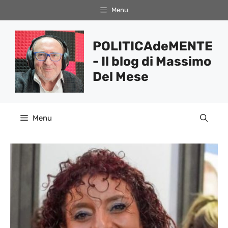
Vai
Menu
al
contenuto
POLITICAdeMENTE
- Il blog di Massimo
Del Mese
Menu