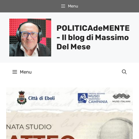
Vai
Menu
al
contenuto
POLITICAdeMENTE
- Il blog di Massimo
Del Mese
Menu