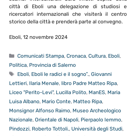
città di Eboli una delegazione di studiosi e
ricercatori internazionali che visiterà il centro
storico della città e prenderà parte al convegno.
Eboli, 12 novembre 2024
Categorie
Comunicati Stampa
,
Cronaca
,
Cultura
,
Eboli
,
Politica
,
Provincia di Salerno
Tag
Eboli
,
Eboli le radici e il sogno”.
,
Giovanni
Lettieri
,
Ilaria Menale
,
libro Padre Matteo Ripa
,
Liceo "Perito-Levi"
,
Lucilla Polito
,
ManES
,
Maria
Luisa Albano
,
Mario Conte
,
Matteo Ripa
,
Monsignor Alfonso Raimo
,
Museo Archeologico
Nazionale
,
Orientale di Napoli
,
Pierpaolo Iemmo
,
Pindozzi
,
Roberto Tottoli.
,
Università degli Studi
,