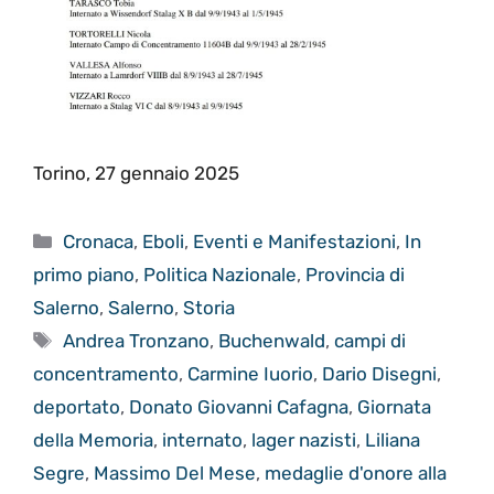
Torino, 27 gennaio 2025
Categorie
Cronaca
,
Eboli
,
Eventi e Manifestazioni
,
In
primo piano
,
Politica Nazionale
,
Provincia di
Salerno
,
Salerno
,
Storia
Tag
Andrea Tronzano
,
Buchenwald
,
campi di
concentramento
,
Carmine Iuorio
,
Dario Disegni
,
deportato
,
Donato Giovanni Cafagna
,
Giornata
della Memoria
,
internato
,
lager nazisti
,
Liliana
Segre
,
Massimo Del Mese
,
medaglie d'onore alla