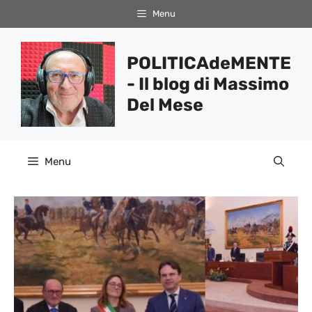
Vai
Menu
al
contenuto
POLITICAdeMENTE
- Il blog di Massimo
Del Mese
Menu