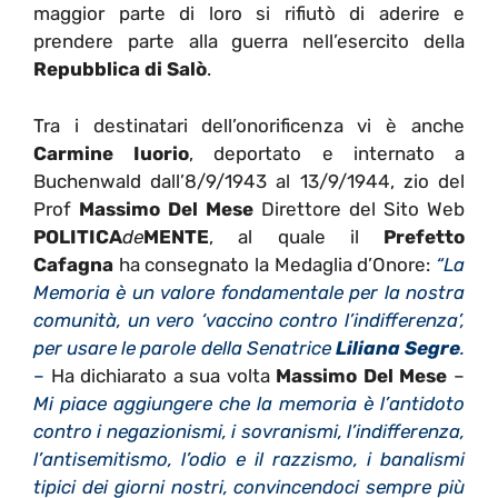
maggior parte di loro si rifiutò di aderire e
prendere parte alla guerra nell’esercito della
Repubblica di Salò
.
Tra i destinatari dell’onorificenza vi è anche
Carmine Iuorio
,
deportato e internato a
Buchenwald dall’8/9/1943 al 13/9/1944,
zio del
Prof
Massimo Del Mese
Direttore del Sito Web
POLITICA
de
MENTE
, al quale il
Prefetto
Cafagna
ha consegnato la Medaglia d’Onore:
“La
Memoria è un valore fondamentale per la nostra
comunità, un vero ‘vaccino contro l’indifferenza’,
per usare le parole della Senatrice
Liliana
Segre
.
–
Ha dichiarato a sua volta
Massimo Del Mese
–
Mi piace aggiungere che la memoria è l’antidoto
contro i negazionismi, i sovranismi, l’indifferenza,
l’antisemitismo, l’odio e il razzismo, i banalismi
tipici dei giorni nostri, convincendoci sempre più