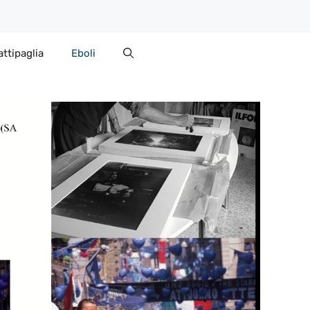
attipaglia
Eboli