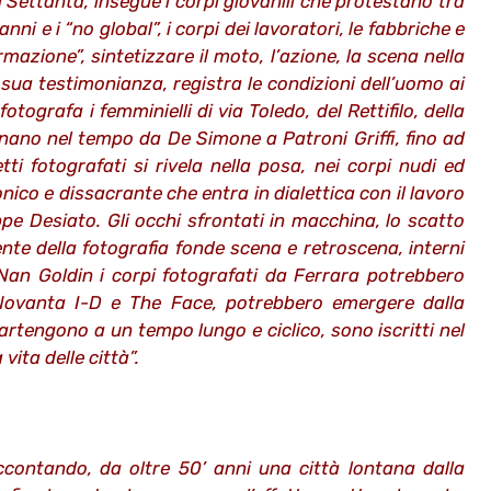
i Settanta, insegue i corpi giovanili che protestano tra
ni e i “no global”, i corpi dei lavoratori, le fabbriche e
rmazione”, sintetizzare il moto, l’azione, la scena nella
 sua testimonianza, registra le condizioni dell’uomo ai
otografa i femminielli di via Toledo, del Rettifilo, della
ornano nel tempo da De Simone a Patroni Griffi, fino ad
ti fotografati si rivela nella posa, nei corpi nudi ed
onico e dissacrante che entra in dialettica con il lavoro
pe Desiato. Gli occhi sfrontati in macchina, lo scatto
ente della fotografia fonde scena e retroscena, interni
 Nan Goldin i corpi fotografati da Ferrara potrebbero
i Novanta I-D e The Face, potrebbero emergere dalla
artengono a un tempo lungo e ciclico, sono iscritti nel
vita delle città”.
contando, da oltre 50’ anni una città lontana dalla