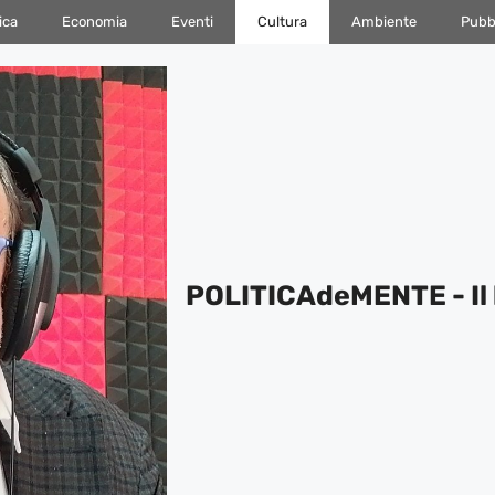
ica
Economia
Eventi
Cultura
Ambiente
Pubbl
POLITICAdeMENTE - Il 