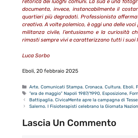
retorica dei luoghi comuni. La sua è una fotogr
documenta, invece, instancabilmente il costan
quartieri più degradati. Professionista afferma
creativa. A volte polemico, è oggi una delle voci 
militanza civile, l’entusiasmo e la curiosità c
rimasti sempre vivi e caratterizzano tutti i suoi l
Luca Sorbo
Eboli, 20 febbraio 2025
Categorie
Arte
,
Comunicati Stampa
,
Cronaca
,
Cultura
,
Eboli
,
P
Tag
“era de maggio” Napoli 1987/1990
,
Esposizione
,
For
Battipaglia. CivicaMente apre la campagna di Tes
Salerno. I Fisioterapisti celebrano la Giornata Nazio
Lascia Un Commento