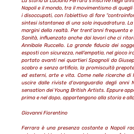
La storia di Luciano Ferrara s’inscrive negli ann
Napoli e il mondo, tra il movimentismo di quegli an
i disoccupati, con l’obiettivo di fare “controinfo
sintesi istantanea di una sola inquadratura. La
margini della realtà. Per trent’anni frequenta e f
Sanità, influenzato anche dai lavori che ci rit
Annibale Ruccello. La grande fiducia dei sogget
esposti con sicurezza, nell’empatia, nel gioco ir
portato avanti nei quartieri Spagnoli da Giusep
scabro e senza artificio, la promiscuità prepot
ed esterni, arte e vita. Come nelle ricerche di
uscire dalle riviste d’avanguardia degli ann
sensation dei Young British Artists. Eppure app
prima e nel dopo, appartengono alla storia e alla 
Giovanni Fiorentino
Ferrara è una presenza costante a Napoli rac