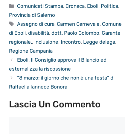
Categorie
Comunicati Stampa
,
Cronaca
,
Eboli
,
Politica
,
Provincia di Salerno
Tag
Assegno di cura
,
Carmen Carnevale
,
Comune
di Eboli
,
disabilità
,
dott. Paolo Colombo
,
Garante
regionale.
,
inclusione
,
Incontro
,
Legge delega
,
Regione Campania
Eboli. Il Consiglio approva il Bilancio ed
esternalizza la riscossione
“8 marzo: il giorno che non è una festa” di
Raffaella Iannece Bonora
Lascia Un Commento
Commento