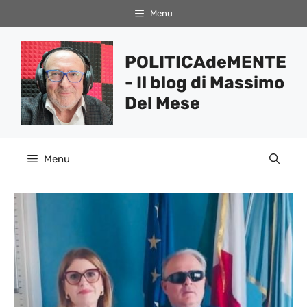
Vai
Menu
al
contenuto
POLITICAdeMENTE
- Il blog di Massimo
Del Mese
Menu