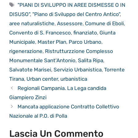
Tag
"PIANI DI SVILUPPO IN AREE DISMESSE O IN
DISUSO"
,
"Piano di Sviluppo del Centro Antico"
,
aree naturalistiche
,
Assessore
,
Comune di Eboli
,
Convento di S. Francesco
,
finanziato
,
Giunta
Municipale
,
Master Plan
,
Parco Urbano
,
rigenerazione
,
Ristrutturzzione Complesso
Monumentale Sant'Antonio
,
Salita Ripa
,
Salvatote Marisei
,
Servizio Urbanistica
,
Torrente
Tirana
,
Urban center
,
urbanistica
Regionali Campania. La Lega candida
Giampiero Zinzi
Mancata applicazione Contratto Collettivo
Nazionale al P.O. di Polla
Lascia Un Commento