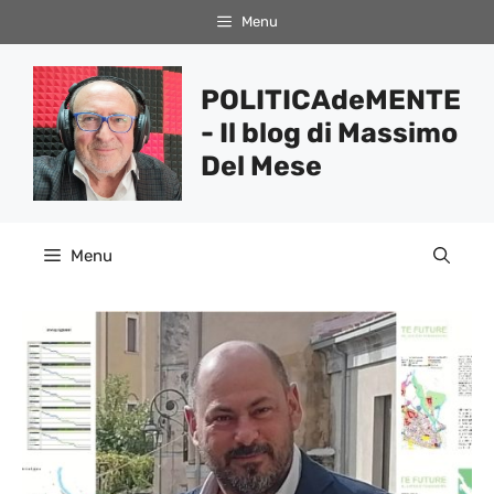
Vai
Menu
al
contenuto
POLITICAdeMENTE
- Il blog di Massimo
Del Mese
Menu