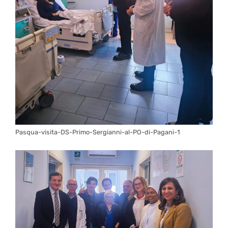
Pasqua-visita-DS-Primo-Sergianni-al-PO-di-Pagani-1