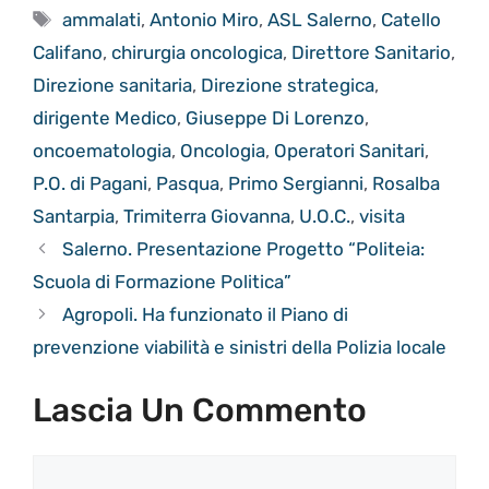
Tag
ammalati
,
Antonio Miro
,
ASL Salerno
,
Catello
Califano
,
chirurgia oncologica
,
Direttore Sanitario
,
Direzione sanitaria
,
Direzione strategica
,
dirigente Medico
,
Giuseppe Di Lorenzo
,
oncoematologia
,
Oncologia
,
Operatori Sanitari
,
P.O. di Pagani
,
Pasqua
,
Primo Sergianni
,
Rosalba
Santarpia
,
Trimiterra Giovanna
,
U.O.C.
,
visita
Salerno. Presentazione Progetto “Politeia:
Scuola di Formazione Politica”
Agropoli. Ha funzionato il Piano di
prevenzione viabilità e sinistri della Polizia locale
Lascia Un Commento
Commento