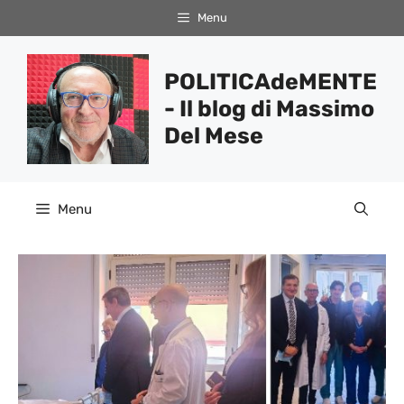
Vai
Menu
al
contenuto
POLITICAdeMENTE
- Il blog di Massimo
Del Mese
Menu