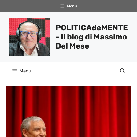
Vai
Menu
al
contenuto
POLITICAdeMENTE
- Il blog di Massimo
Del Mese
Menu