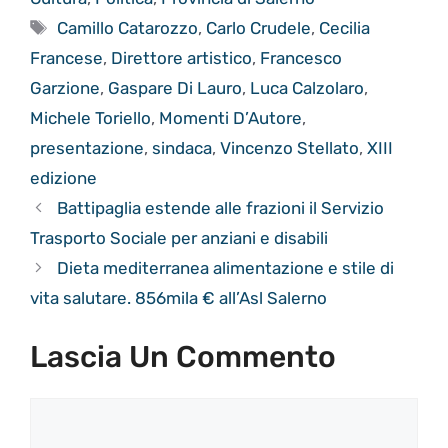
Tag
Camillo Catarozzo
,
Carlo Crudele
,
Cecilia
Francese
,
Direttore artistico
,
Francesco
Garzione
,
Gaspare Di Lauro
,
Luca Calzolaro
,
Michele Toriello
,
Momenti D’Autore
,
presentazione
,
sindaca
,
Vincenzo Stellato
,
XIII
edizione
Battipaglia estende alle frazioni il Servizio
Trasporto Sociale per anziani e disabili
Dieta mediterranea alimentazione e stile di
vita salutare. 856mila € all’Asl Salerno
Lascia Un Commento
Commento