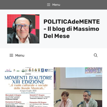
Vai
Menu
al
contenuto
POLITICAdeMENTE
- Il blog di Massimo
Del Mese
Menu