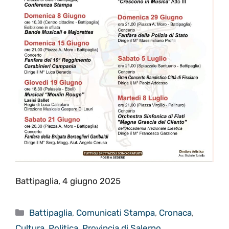
Battipaglia, 4 giugno 2025
Categorie
Battipaglia
,
Comunicati Stampa
,
Cronaca
,
Cultura
,
Politica
,
Provincia di Salerno