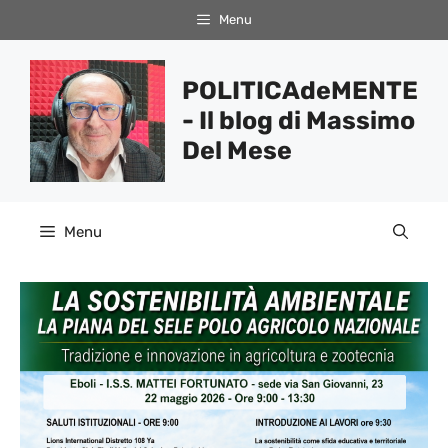
Vai
Menu
al
contenuto
POLITICAdeMENTE
- Il blog di Massimo
Del Mese
Menu