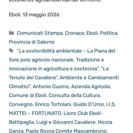
Eboli, 13 maggio 2026
Categorie
Comunicati Stampa
,
Cronaca
,
Eboli
,
Politica
,
Provincia di Salerno
Tag
“La sostenibilità ambientale – La Piana del
Sele polo agricolo nazionale. Tradizione e
innovazione in agricoltura e zootecnia”
,
“Le
Tenute del Cavaliere”
,
Ambiente e Cambiamenti
Climatici”
,
Antonio Cuomo
,
Azienda Agricola
,
Comune di Eboli
,
Consulta della Cultura
,
Convegno
,
Enrico Tortolani
,
Guido D’Urso
,
I.I.S.
MATTEI – FORTUNATO
,
Lions Club Eboli-
Battipaglia
,
Luigi e Giovanni Cavaliere
,
Nicola
Danza
,
Paolo Rocca Comite Mascambruno
,