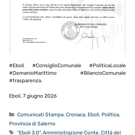
#Eboli #ConsiglioComunale #PoliticaLocale
#DemanioMarittimo #BilancioComunale
#trasparenza.
Eboli, 7 giugno 2026
Categorie
Comunicati Stampa
,
Cronaca
,
Eboli
,
Politica
,
Provincia di Salerno
Tag
"Eboli 3.0"
,
Amministrazione Conte
,
Città del