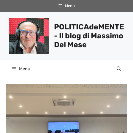
Vai
Menu
al
contenuto
POLITICAdeMENTE
- Il blog di Massimo
Del Mese
Menu