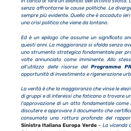
in carica di fare un bilancio dell’attività svolta
senza affrontarne le cause politiche. Le diver
sempre più evidente. Quello che è accaduto ieri
una crisi politica che viene da lontano
.
Ed è un epilogo che assume un significato anco
questi anni. La maggioranza si sfalda senza ave
uno strumento strategico fondamentale per prog
volte annunciato come imminente. Allo stes
all’utilizzo delle risorse del
Programma PR
opportunità di investimento e rigenerazione urb
La verità è che la maggioranza che vinse le elezio
di gruppi e di interessi che faticano a trovare
l’approvazione di un atto fondamentale come 
discutere e approvare il documento che certifica
consumata una rottura profonda del rapport
Sinistra Italiana Europa Verde
–
La vicenda di