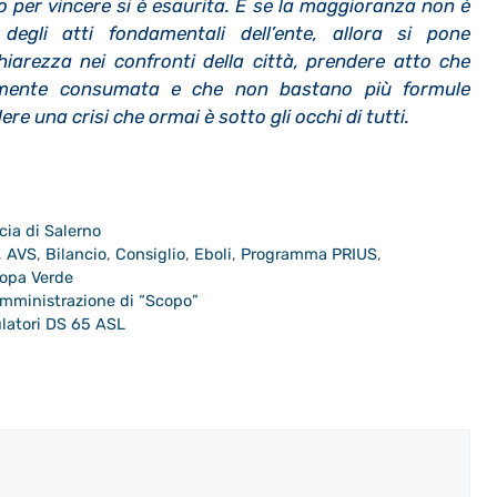
lo per vincere si è esaurita. E se la maggioranza non è
degli atti fondamentali dell’ente, allora si pone
hiarezza nei confronti della città, prendere atto che
vamente consumata e che non bastano più formule
e una crisi che ormai è sotto gli occhi di tutti.
cia di Salerno
,
AVS
,
Bilancio
,
Consiglio
,
Eboli
,
Programma PRIUS
,
ropa Verde
mministrazione di “Scopo”
bulatori DS 65 ASL