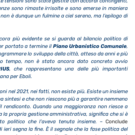
. Le tensioni sono state gestite con accordi contingenti,
genze sono rimaste irrisolte e sono emerse in maniera
 non è dunque un fulmine a ciel sereno, ma l’epilogo di
ra più evidente se si guarda al bilancio politico di
r portato a termine il
Piano Urbanistico Comunale
,
rammare lo sviluppo della città, atteso da anni e più
so tempo, non è stato ancora dato concreto avvio
IUS
, che rappresentano una delle più importanti
ana per Eboli.
ni nel 2021, nei fatti, non esiste più. Esiste un insieme
 una sintesi e che non riescono più a garantire nemmeno
il rendiconto. Quando una maggioranza non riesce a
 la propria gestione amministrativa, significa che si è
o politico che l’aveva tenuta insieme. –
Conclude
 ieri segna la fine. È il segnale che la fase politica del