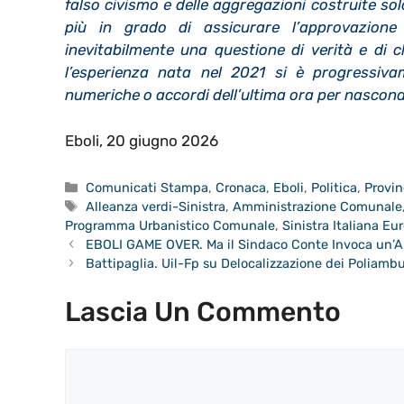
falso civismo e delle aggregazioni costruite so
più in grado di assicurare l’approvazione 
inevitabilmente una questione di verità e di c
l’esperienza nata nel 2021 si è progressi
numeriche o accordi dell’ultima ora per nasconder
Eboli, 20 giugno 2026
Categorie
Comunicati Stampa
,
Cronaca
,
Eboli
,
Politica
,
Provin
Tag
Alleanza verdi-Sinistra
,
Amministrazione Comunale
Programma Urbanistico Comunale
,
Sinistra Italiana Eu
EBOLI GAME OVER. Ma il Sindaco Conte Invoca un’A
Battipaglia. Uil-Fp su Delocalizzazione dei Poliam
Lascia Un Commento
Commento