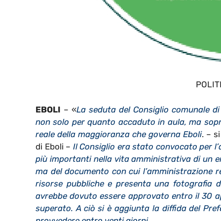
POLIT
EBOLI
– «
La seduta del Consiglio comunale di
non solo per quanto accaduto in aula, ma sopra
reale della maggioranza che governa Eboli
. – 
di Eboli –
Il Consiglio era stato convocato per l
più importanti nella vita amministrativa di un 
ma del documento con cui l’amministrazione re
risorse pubbliche e presenta una fotografia de
avrebbe dovuto essere approvato entro il 30 a
superato. A ciò si è aggiunta la diffida del Pre
provvedere entro venti giorni
.