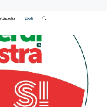
attipaglia
Eboli