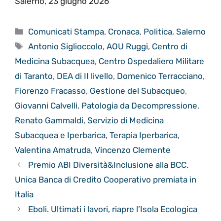
Salerno, 23 giugno 2026
Categorie
Comunicati Stampa
,
Cronaca
,
Politica
,
Salerno
Tag
Antonio Siglioccolo
,
AOU Ruggi
,
Centro di
Medicina Subacquea
,
Centro Ospedaliero Militare
di Taranto
,
DEA di II livello
,
Domenico Terracciano
,
Fiorenzo Fracasso
,
Gestione del Subacqueo
,
Giovanni Calvelli
,
Patologia da Decompressione
,
Renato Gammaldi
,
Servizio di Medicina
Subacquea e Iperbarica
,
Terapia Iperbarica
,
Valentina Amatruda
,
Vincenzo Clemente
Premio ABI Diversità&Inclusione alla BCC.
Unica Banca di Credito Cooperativo premiata in
Italia
Eboli. Ultimati i lavori, riapre l’Isola Ecologica