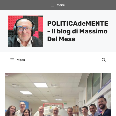
Vai
Menu
al
contenuto
POLITICAdeMENTE
- Il blog di Massimo
Del Mese
Menu