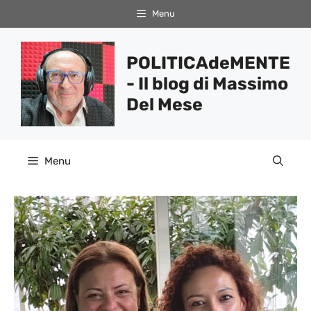
Vai
Menu
al
contenuto
POLITICAdeMENTE
- Il blog di Massimo
Del Mese
Menu