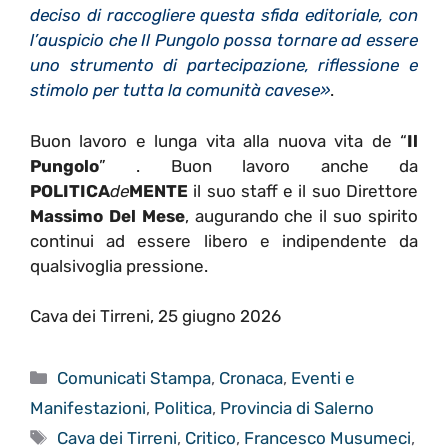
deciso di raccogliere questa sfida editoriale, con
l’auspicio che Il Pungolo possa tornare ad essere
uno strumento di partecipazione, riflessione e
stimolo per tutta la comunità cavese»
.
Buon lavoro e lunga vita alla nuova vita de “
Il
Pungolo
” . Buon lavoro anche da
POLITICA
de
MENTE
il suo staff e il suo Direttore
Massimo Del Mese
, augurando che il suo spirito
continui ad essere libero e indipendente da
qualsivoglia pressione.
Cava dei Tirreni, 25 giugno 2026
Categorie
Comunicati Stampa
,
Cronaca
,
Eventi e
Manifestazioni
,
Politica
,
Provincia di Salerno
Tag
Cava dei Tirreni
,
Critico
,
Francesco Musumeci
,