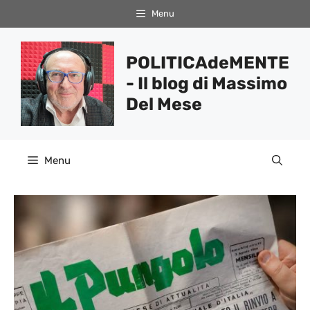
Vai
Menu
al
contenuto
POLITICAdeMENTE
- Il blog di Massimo
Del Mese
Menu