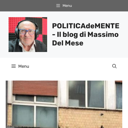
Vai
Menu
al
contenuto
POLITICAdeMENTE
- Il blog di Massimo
Del Mese
Menu