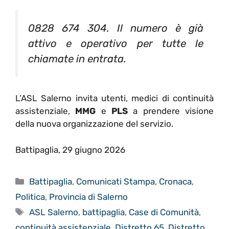
0828 674 304.
Il numero è già
attivo e operativo per tutte le
chiamate in entrata.
L’ASL Salerno invita utenti, medici di continuità
assistenziale,
MMG
e
PLS
a prendere visione
della nuova organizzazione del servizio.
Battipaglia, 29 giugno 2026
Categorie
Battipaglia
,
Comunicati Stampa
,
Cronaca
,
Politica
,
Provincia di Salerno
Tag
ASL Salerno
,
battipaglia
,
Case di Comunità
,
continuità assistenziale
,
Distretto 65
,
Distretto