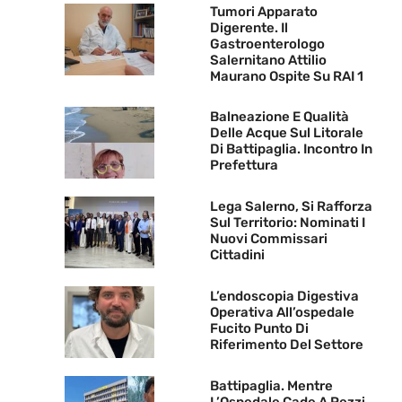
Tumori Apparato
Digerente. Il
Gastroenterologo
Salernitano Attilio
Maurano Ospite Su RAI 1
Balneazione E Qualità
Delle Acque Sul Litorale
Di Battipaglia. Incontro In
Prefettura
Lega Salerno, Si Rafforza
Sul Territorio: Nominati I
Nuovi Commissari
Cittadini
L’endoscopia Digestiva
Operativa All’ospedale
Fucito Punto Di
Riferimento Del Settore
Battipaglia. Mentre
L’Ospedale Cade A Pezzi