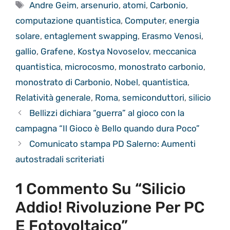
Tag
Andre Geim
,
arsenurio
,
atomi
,
Carbonio
,
computazione quantistica
,
Computer
,
energia
solare
,
entaglement swapping
,
Erasmo Venosi
,
gallio
,
Grafene
,
Kostya Novoselov
,
meccanica
quantistica
,
microcosmo
,
monostrato carbonio
,
monostrato di Carbonio
,
Nobel
,
quantistica
,
Relatività generale
,
Roma
,
semiconduttori
,
silicio
Bellizzi dichiara “guerra” al gioco con la
campagna “Il Gioco è Bello quando dura Poco”
Comunicato stampa PD Salerno: Aumenti
autostradali scriteriati
1 Commento Su “Silicio
Addio! Rivoluzione Per PC
E Fotovoltaico”