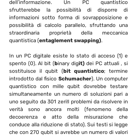
dell’informazione. Un PC quantistico
sfrutterebbe la possibilità di disporre di
informazioni sotto forma di sovrapposizione e
possibilità di calcolo parallelo, sfruttando una
straordinaria proprietà della meccanica
quantistica (
entaglement swapping)
.
In un PC digitale esiste lo stato di acceso (1) e
spento (0). Al bit (
b
inary dig
it)
dei PC attuali , si
sostituisce il qubit (
bit quantistico
; termine
introdotto dal fisico
Schumacher
). Un computer
quantistico con mille qubit dovrebbe testare
simultaneamente un numero di soluzioni pari a
uno seguito da 301 zeri!I problemi da risolvere in
verità sono ancora molti (fenomeno della
decoerenza e atto della misurazione che
conduce alla riduzione di stato). Sui testi si legge
che con 270 qubit si avrebbe un numero di valori