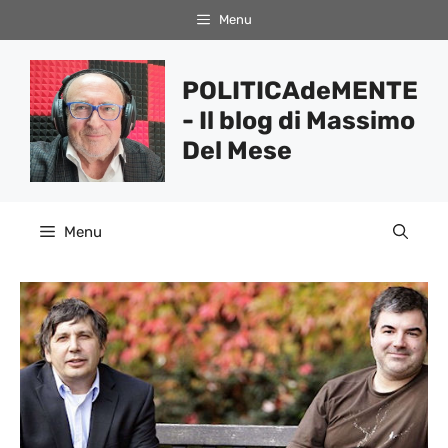
Vai
Menu
al
contenuto
POLITICAdeMENTE
- Il blog di Massimo
Del Mese
Menu