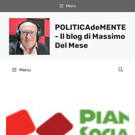
Vai
Menu
al
contenuto
POLITICAdeMENTE
- Il blog di Massimo
Del Mese
Menu