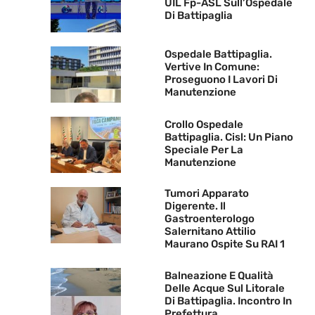
UIL Fp-ASL Sull’Ospedale
Di Battipaglia
Ospedale Battipaglia.
Vertive In Comune:
Proseguono I Lavori Di
Manutenzione
Crollo Ospedale
Battipaglia. Cisl: Un Piano
Speciale Per La
Manutenzione
Tumori Apparato
Digerente. Il
Gastroenterologo
Salernitano Attilio
Maurano Ospite Su RAI 1
Balneazione E Qualità
Delle Acque Sul Litorale
Di Battipaglia. Incontro In
Prefettura