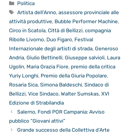
Categorie
Politica
Tag
Artista dell’Anno
,
assessore provinciale alle
attività produttive
,
Bubble Performer Machine
,
Circo in Scatola
,
Città di Bellizzi
,
compagnia
Ribolle Livorno
,
Duo Figaro
,
Festival
Internazionale degli artisti di strada
,
Generoso
Andria
,
Giulio Bettinelli
,
Giuseppe salvioli
,
Laura
Ugolin
,
Maria Grazia Fiore
,
premio della critica
Yuriy Longhi
,
Premio della Giuria Popolare
,
Rosaria Sica
,
Simona Baldeschi
,
Sindaco di
Bellizzi
,
Vice Sindaco
,
Walter Sumskas
,
XVI
Edizione di Strabilandia
Salerno, Fondi POR Campania: Avviso
pubblico “Giovani attivi”
Grande successo della Collettiva d’Arte