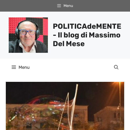
Vai
Menu
al
contenuto
POLITICAdeMENTE
- Il blog di Massimo
Del Mese
Menu