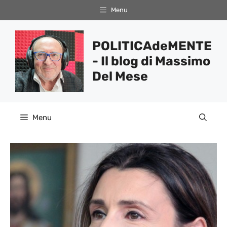
Vai
Menu
al
contenuto
POLITICAdeMENTE
- Il blog di Massimo
Del Mese
Menu