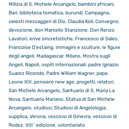
Milizia di S. Michele Arcangelo
,
bambini africani
,
Bari
,
biblioteca tematica
,
burundi
,
Campagna
,
celesti messaggeri di Dio
,
Claudia Koll
,
Convegno
,
devozione
,
don Marcello Stanzione
,
Don Renzo
Lavatori
,
erive sincretistiche
,
Francesco di Sales
,
Francoise D’estaing
,
immagini e sculture
,
le figure
degli angeli
,
Madagascar
,
Milano
,
Mostra sugli
Angeli
,
Napoli
,
ospiti internazionali
,
padre Ignazio
Suarez Ricondo
,
Padre William Wagner
,
papa
Leone XIII
,
pensiero new age
,
progetti
,
relatori
,
San Michele Arcangelo
,
Santuario di S. Maria La
Nova
,
Santuario Mariano
,
Statua di San Michele
Arcangelo
,
studiosi
,
Studiosi di Angelologia
,
supplica
,
Verona
,
vescovo di Ginevra
,
vescovo di
Rodez
,
VIII^ edizione
,
volontariato