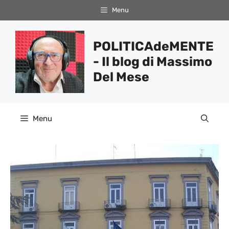
Vai
Menu
al
contenuto
POLITICAdeMENTE
- Il blog di Massimo
Del Mese
Menu