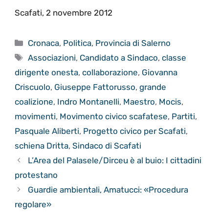
Scafati, 2 novembre 2012
Categorie
Cronaca
,
Politica
,
Provincia di Salerno
Tag
Associazioni
,
Candidato a Sindaco
,
classe
dirigente onesta
,
collaborazione
,
Giovanna
Criscuolo
,
Giuseppe Fattorusso
,
grande
coalizione
,
Indro Montanelli
,
Maestro
,
Mocis
,
movimenti
,
Movimento civico scafatese
,
Partiti
,
Pasquale Aliberti
,
Progetto civico per Scafati
,
schiena Dritta
,
Sindaco di Scafati
L’Area del Palasele/Dirceu è al buio: I cittadini
protestano
Guardie ambientali, Amatucci: «Procedura
regolare»