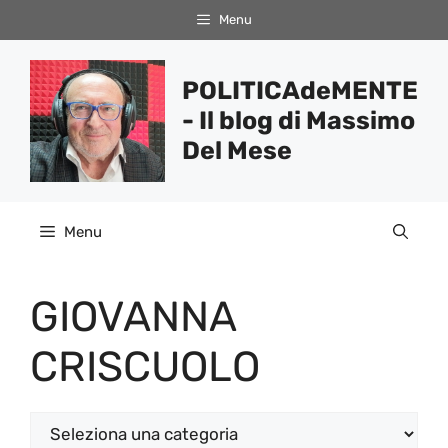
Vai
Menu
al
contenuto
POLITICAdeMENTE
- Il blog di Massimo
Del Mese
Menu
GIOVANNA
CRISCUOLO
Categorie