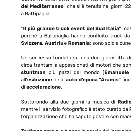
del Mediterraneo
” che si è tenuta nei giorni 2
a Battipaglia.
“
Il più grande truck event del Sud Italia”
: co
perché a Battipaglia hanno confluito truck d
Svizzera, Austri
a e
Romania
; sono solo alcune
Un successo fondato su una due giorni fitta d
circa trentamila appassionati di motori che sono
stuntman
più pazzi del mondo (
Emanuele 
all’
esibizione
delle
auto d’epoca “Aramis”
fino
di
accelerazione
.
Sottofondo alla due giorni la musica di
Radio
mentre il servizio fotografico è stato curato da
F
l’organizzazione che ha saputo gestire con maest