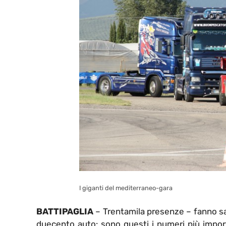
I giganti del mediterraneo-gara
BATTIPAGLIA
– Trentamila presenze – fanno sa
duecento auto: sono questi i numeri più import