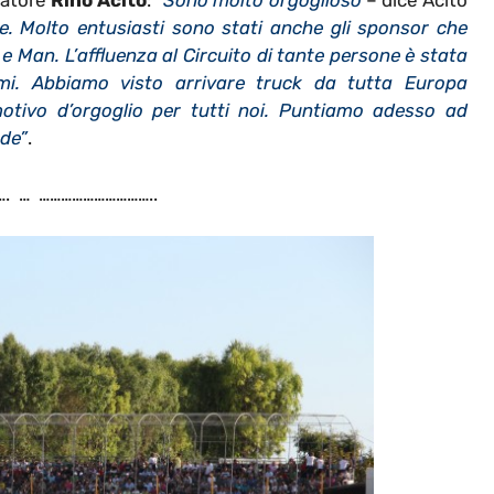
zatore
Rino Acito
: “
Sono molto orgoglioso
– dice Acito
. Molto entusiasti sono stati anche gli sponsor che
e Man. L’affluenza al Circuito di tante persone è stata
mi. Abbiamo visto arrivare truck da tutta Europa
tivo d’orgoglio per tutti noi. Puntiamo adesso ad
nde”
.
. … …………………………..