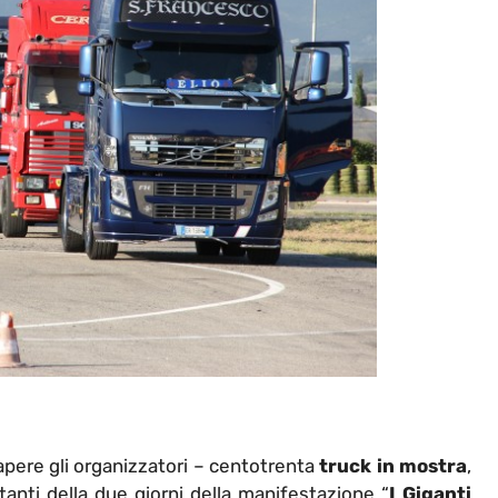
pere gli organizzatori – centotrenta
truck in mostra
,
anti della due giorni della manifestazione “
I Giganti