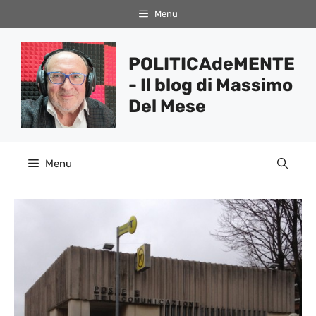
Vai
Menu
al
contenuto
POLITICAdeMENTE
- Il blog di Massimo
Del Mese
Menu