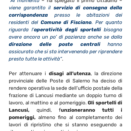
“Al momento
– ha spiegato il primo cittadino –
viene garantito il
servizio di consegna della
corrispondenza
presso le abitazioni dei
residenti del
Comune di Fisciano
. Per quanto
riguarda l’
operatività degli sportelli
bisogna
avere ancora un po’ di pazienza anche se dalla
direzione delle poste centrali
hanno
assicurato che si sta intervenendo per riprendere
presto tutte le attività”
.
Per attenuare i
disagi all’utenza
, la direzione
provinciale delle Poste di Salerno ha deciso di
rendere operativa la sede dell’ufficio postale della
frazione di Lancusi mediante un doppio turno di
lavoro, al mattino e al pomeriggio.
Gli sportelli di
Lancusi,
quindi, f
unzioneranno tutti i
pomeriggi,
almeno fino al completamento dei
lavori di ripristino che si stanno eseguendo a