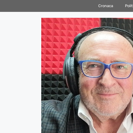
Vai
Cronaca
Polit
al
contenuto