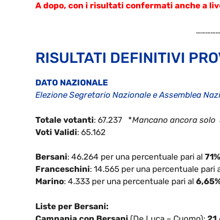
A dopo, con i risultati confermati anche a li
……………
RISULTATI DEFINITIVI PR
DATO NAZIONALE
Elezione Segretario Nazionale e Assemblea Nazi
Totale votanti
: 67.237 *
Mancano ancora solo 5 
Voti Validi
: 65.162
Bersani
: 46.264 per una percentuale pari al
71
Franceschini
: 14.565 per una percentuale pari 
Marino
: 4.333 per una percentuale pari al
6,65
Liste per Bersani:
Campania con Bersani
(De Luca – Cuomo):
21