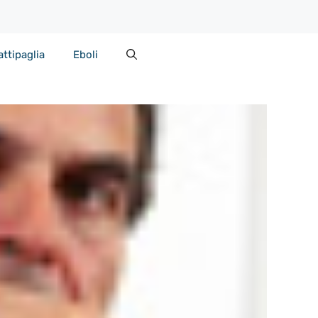
attipaglia
Eboli