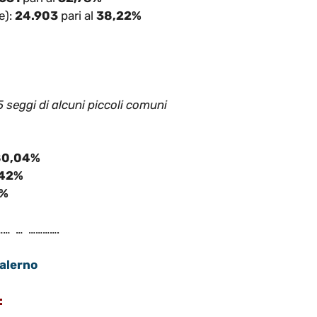
e):
24.903
pari al
38,22%
seggi di alcuni piccoli comuni
80,04%
,42%
4%
…… … ………….
Salerno
: