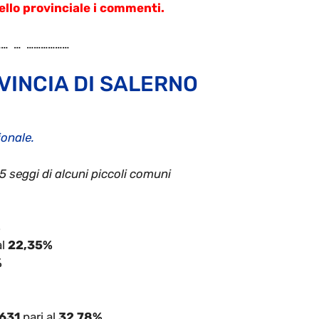
vello provinciale i commenti.
… … ………………
OVINCIA DI SALERNO
onale.
seggi di alcuni piccoli comuni
%
al
22,35%
%
.631
pari al
32,78%