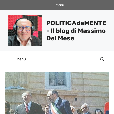
Vai
Menu
al
contenuto
POLITICAdeMENTE
- Il blog di Massimo
Del Mese
Menu