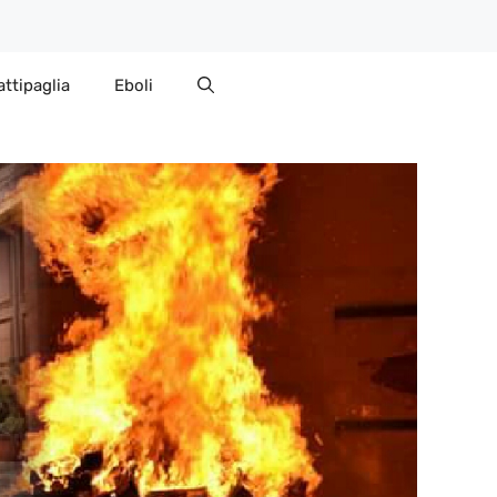
attipaglia
Eboli