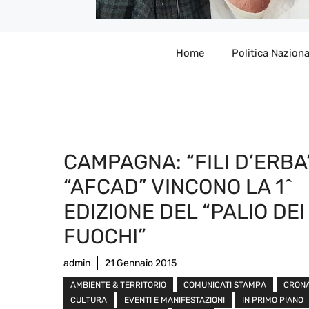
Home
Politica Naziona
CAMPAGNA: “FILI D’ERBA
“AFCAD” VINCONO LA 1^
EDIZIONE DEL “PALIO DEI
FUOCHI”
admin
21 Gennaio 2015
AMBIENTE & TERRITORIO
COMUNICATI STAMPA
CRON
CULTURA
EVENTI E MANIFESTAZIONI
IN PRIMO PIANO