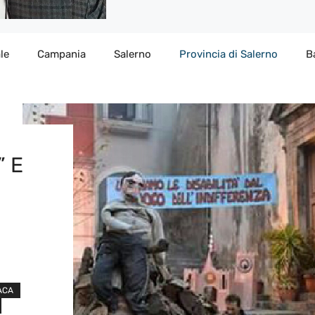
le
Campania
Salerno
Provincia di Salerno
B
” E
ACA