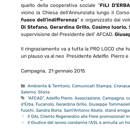
quello della cooperativa sociale “
FILI D’ERBA
vicino la Chiesa dell’Annunziata lungo il Cor
fuoco dell’indifferenza
” e organizzato dai vo
Di Stefano, Gerardina Grillo, Cosimo Iuorio,
supervisione del Presidente dell’ AFCAD,
Giuse
Il ringraziamento va a tutta la PRO LOCO che h
un plauso va al neo Presidente Adelfio Pierro e 
Campagna, 21 gennaio 2015
Categorie
Ambiente & Territorio
,
Comunicati Stampa
,
Cronac
Salerno
,
Storia
Tag
"AFCAD"
,
Adelfio Pierro
,
Associazione
,
Campagna
,
c
d'Erba
,
Fucanolo
,
Gerardina Grillo
,
Giuseppe Tommasiel
fuochi
,
Sandra Boita
,
Sant’Antonio Abate
,
stand enoga
Il GAL Cilento Regeneratio alle Fiere promozionali I
Il Giudice del lavoro condanna l’ASL e annulla un tr