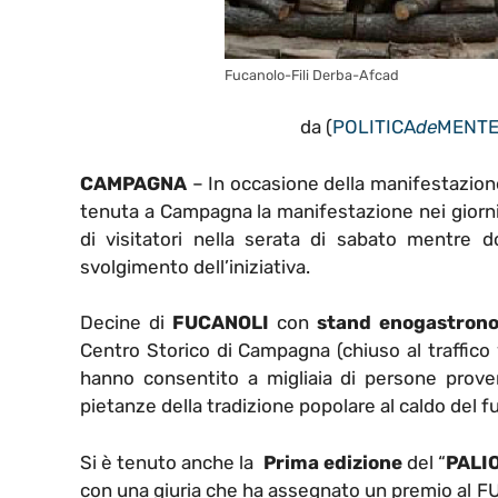
Fucanolo-Fili Derba-Afcad
da (
POLITICA
de
MENT
CAMPAGNA
– In occasione della manifestazion
tenuta a Campagna la manifestazione nei giorni
di visitatori nella serata di sabato mentre 
svolgimento dell’iniziativa.
Decine di
FUCANOLI
con
stand enogastrono
Centro Storico di Campagna (chiuso al traffico
hanno consentito a migliaia di persone proven
pietanze della tradizione popolare al caldo del f
Si è tenuto anche la
Prima edizione
del “
PALI
con una giuria che ha assegnato un premio al F