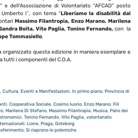
” e dell’Associazione di Volontariato “AFCAD” posto
so Umberto I^, con tema “
Liberiamo la disabilità dal
lontari
Massimo Filantropia, Enzo Marano, Marilena
 Sandra Boita, Vito Paglia, Tonino Fernando,
con la
ppe Tommasiello
.
a organizzato questa edizione in maniera esemplare e
a tutti i componenti del C.D.A.
a
,
Cultura
,
Eventi e Manifestazioni
,
In primo piano
,
Provincia di
anti
,
Cooperativa Sociale
,
Cosimo Iuorio
,
Enzo Marano
,
Fili
lo
,
Marilena Di Stefano
,
Massimo Filantropia
,
Musica
,
Palio dei
stronomici
,
Tonino Fernando
,
Vito Paglia
,
volontariato
nternazionali: Lione, Praga, Goteborg
asferimento: Si riaprono le polemiche