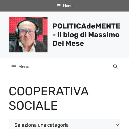
Vai
Menu
al
contenuto
POLITICAdeMENTE
- Il blog di Massimo
Del Mese
Menu
COOPERATIVA
SOCIALE
Categorie