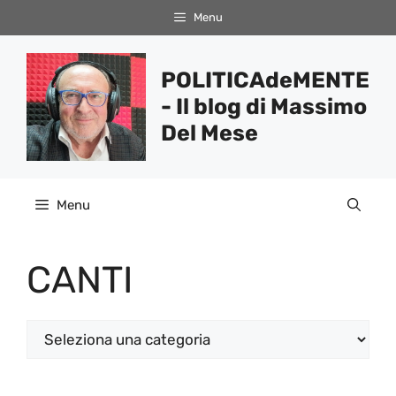
Vai
Menu
al
contenuto
POLITICAdeMENTE
- Il blog di Massimo
Del Mese
Menu
CANTI
Categorie