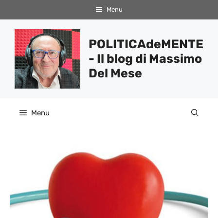
Vai
Menu
al
contenuto
POLITICAdeMENTE
- Il blog di Massimo
Del Mese
Menu