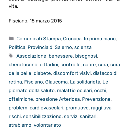
vita.
Fisciano, 15 marzo 2015
Categorie
Comunicati Stampa
,
Cronaca
,
In primo piano
,
Politica
,
Provincia di Salerno
,
scienza
Tag
Associazione
,
benessere
,
bisognosi
,
cheratocono
,
cittadini
,
controllo
,
cuore
,
cura
,
cura
della pelle
,
diabete
,
discomfort visivi
,
distacco di
retina
,
Fisciano
,
Glaucoma
,
La solidarietà
,
Le
giornate della salute
,
malattie oculari
,
occhi
,
oftalmiche
,
pressione Arteriosa
,
Prevenzione
,
problemi cardiovascolari
,
promuove
,
raggi uva
,
rischi
,
sensibilizzazione
,
servizi sanitari
,
strabismo
,
volontariato