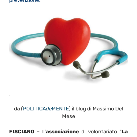
.
da (
POLITICA
de
MENTE
) il blog di Massimo Del
Mese
FISCIANO
– L’
associazione
di volontariato “
La