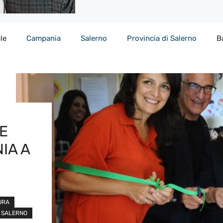
le
Campania
Salerno
Provincia di Salerno
B
E
IA A
URA
SALERNO