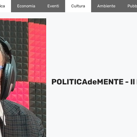
ica
Economia
Eventi
Cultura
Ambiente
Pubbl
POLITICAdeMENTE - Il 