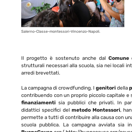
Salerno-Classe-montessori-Vincenzo-Napoli.
Il progetto è sostenuto anche dal
Comune d
strutturali necessari alla scuola, sia nei locali i
arredi brevettati.
La campagna di crowdfunding. I
genitori
della
p
contribuendo con un proprio piccolo capitale e 
finanziamenti
sia pubblici che privati. In par
didattici specifici del
metodo Montessori
, ha
permette a tutti di contribuire alla causa con un
scuola pubblica. La campagna avviata sia in 
BuonaCausa.
org ( http://buonacausa.org/caus