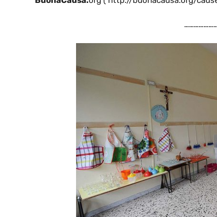
…………………