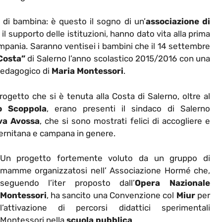
di bambina: è questo il sogno di un’
associazione di
il supporto delle istituzioni, hanno dato vita alla prima
mpania. Saranno ventisei i bambini che il 14 settembre
Costa”
di Salerno l’anno scolastico 2015/2016 con una
pedagogico di
Maria Montessori
.
getto che si è tenuta alla Costa di Salerno, oltre al
o Scoppola
, erano presenti il sindaco di Salerno
va Avossa
, che si sono mostrati felici di accogliere e
lernitana e campana in genere.
Un progetto fortemente voluto da un gruppo di
mamme organizzatosi nell’ Associazione Hormé che,
seguendo l’iter proposto dall’
Opera Nazionale
Montessori
, ha sancito una Convenzione col
Miur
per
l’attivazione di percorsi didattici sperimentali
Montessori nella
scuola pubblica
.