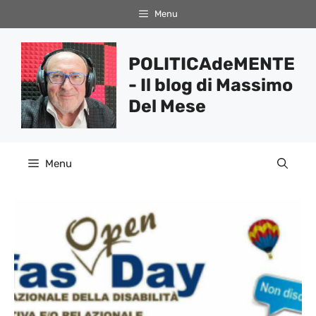
Vai
Menu
al
contenuto
POLITICAdeMENTE
- Il blog di Massimo
Del Mese
Menu