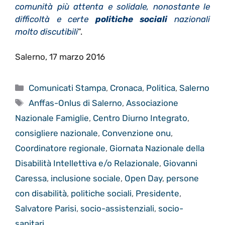
comunità più attenta e solidale, nonostante le
difficoltà e certe
politiche sociali
nazionali
molto discutibili
”.
Salerno, 17 marzo 2016
Categorie
Comunicati Stampa
,
Cronaca
,
Politica
,
Salerno
Tag
Anffas-Onlus di Salerno
,
Associazione
Nazionale Famiglie
,
Centro Diurno Integrato
,
consigliere nazionale
,
Convenzione onu
,
Coordinatore regionale
,
Giornata Nazionale della
Disabilità Intellettiva e/o Relazionale
,
Giovanni
Caressa
,
inclusione sociale
,
Open Day
,
persone
con disabilità
,
politiche sociali
,
Presidente
,
Salvatore Parisi
,
socio-assistenziali
,
socio-
sanitari