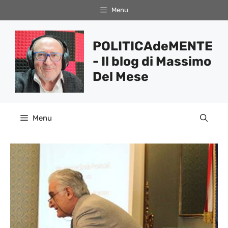
Vai
Menu
al
contenuto
POLITICAdeMENTE
- Il blog di Massimo
Del Mese
Menu