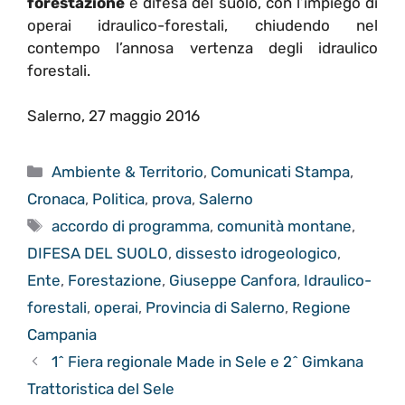
forestazione
e difesa del suolo, con l’impiego di
operai idraulico-forestali, chiudendo nel
contempo l’annosa vertenza degli idraulico
forestali.
Salerno, 27 maggio 2016
Categorie
Ambiente & Territorio
,
Comunicati Stampa
,
Cronaca
,
Politica
,
prova
,
Salerno
Tag
accordo di programma
,
comunità montane
,
DIFESA DEL SUOLO
,
dissesto idrogeologico
,
Ente
,
Forestazione
,
Giuseppe Canfora
,
Idraulico-
forestali
,
operai
,
Provincia di Salerno
,
Regione
Campania
1^ Fiera regionale Made in Sele e 2^ Gimkana
Trattoristica del Sele