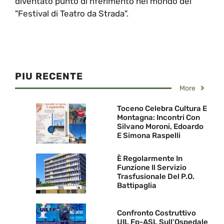
diventato punto di riferimento nel mondo dei
"Festival di Teatro da Strada".
PIU RECENTE
More
Toceno Celebra Cultura E
Montagna: Incontri Con
Silvano Moroni, Edoardo
E Simona Raspelli
È Regolarmente In
Funzione Il Servizio
Trasfusionale Del P.O.
Battipaglia
Confronto Costruttivo
UIL Fp-ASL Sull’Ospedale