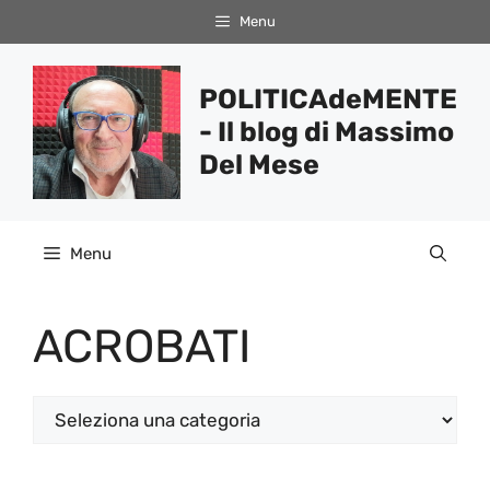
Vai
Menu
al
contenuto
POLITICAdeMENTE
- Il blog di Massimo
Del Mese
Menu
ACROBATI
Categorie