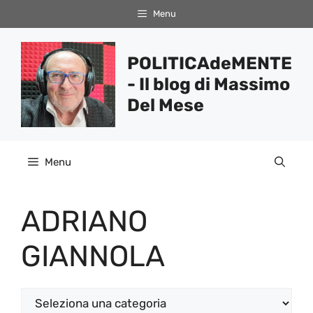
Vai
Menu
al
contenuto
POLITICAdeMENTE
- Il blog di Massimo
Del Mese
Menu
ADRIANO
GIANNOLA
Categorie