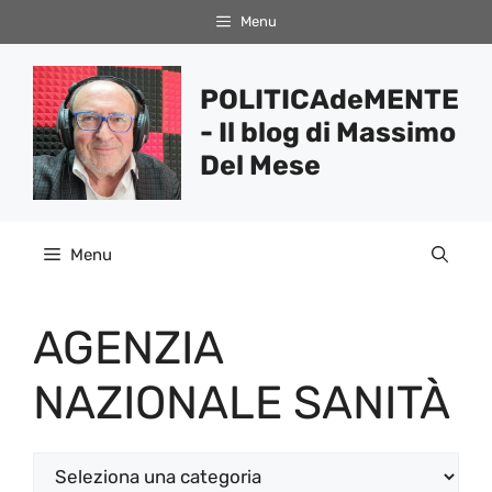
Vai
Menu
al
contenuto
POLITICAdeMENTE
- Il blog di Massimo
Del Mese
Menu
AGENZIA
NAZIONALE SANITÀ
Categorie