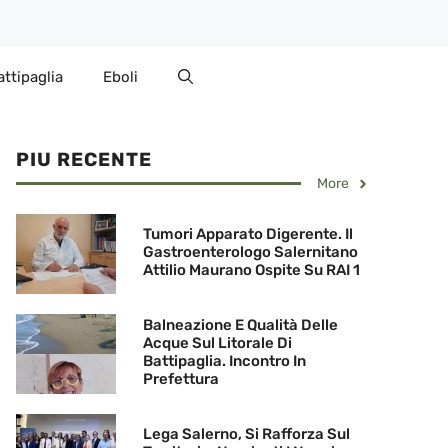
attipaglia
Eboli
PIU RECENTE
More
Tumori Apparato Digerente. Il
Gastroenterologo Salernitano
Attilio Maurano Ospite Su RAI 1
Balneazione E Qualità Delle
Acque Sul Litorale Di
Battipaglia. Incontro In
Prefettura
Lega Salerno, Si Rafforza Sul