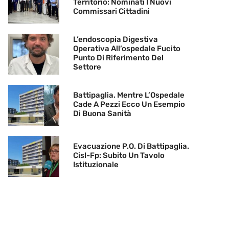
Territorio: Nominati I Nuovi
Commissari Cittadini
L’endoscopia Digestiva
Operativa All’ospedale Fucito
Punto Di Riferimento Del
Settore
Battipaglia. Mentre L’Ospedale
Cade A Pezzi Ecco Un Esempio
Di Buona Sanità
Evacuazione P.O. Di Battipaglia.
Cisl-Fp: Subito Un Tavolo
Istituzionale