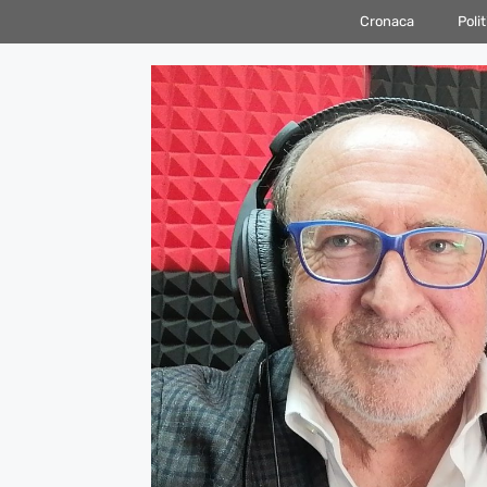
Vai
Cronaca
Polit
al
contenuto