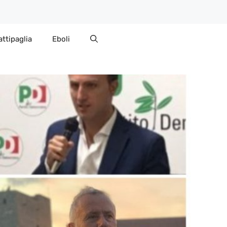
attipaglia
Eboli