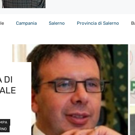
le
Campania
Salerno
Provincia di Salerno
B
 DI
NALE
AMPA
RNO