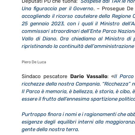
Deputati PD che tuona: “
Sospese dal TAR le nom
Una figuraccia per il Governo
. – Prosegue De
accogliendo il ricorso cautelare della Regione C
25 gennaio 2023, con i quali il Ministro dell
commissari straordinari dell’Ente Parco Naziona
Vallo di Diano. Ora chiediamo al Ministro di
ripristinando la continuità dell’amministrazione 
Piero De Luca
Sindaco pescatore
Dario Vassallo
: «
Il Parco
ricchezze della nostra Campania. “Ricchezza” n
Il Parco è memoria, è bellezza, è storia, è cibo, 
essere il frutto dell’ennesima spartizione politic
Purtroppo finora i nomi e i ragionamenti che ab
esigenze degli equilibri interni alla maggioran
gente della nostra terra.