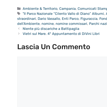
Categorie
Ambiente & Territorio
,
Campania
,
Comunicati Stam
Tag
"Il Parco Nazionale “Cilento Vallo di Diano” Alburni
,
straordinari
,
Dario Vassallo
,
Enti Parco
,
Figuraccia
,
Fond
dell'Ambiente
,
nomine
,
nomine commissari
,
Parchi nazi
Niente più discariche a Battipaglia
Vietri sul Mare. 4° Appuntamento di DiVini Libri
Lascia Un Commento
Commento