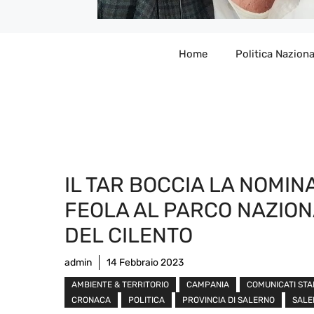
Home
Politica Naziona
IL TAR BOCCIA LA NOMINA
FEOLA AL PARCO NAZIO
DEL CILENTO
admin
14 Febbraio 2023
AMBIENTE & TERRITORIO
CAMPANIA
COMUNICATI ST
CRONACA
POLITICA
PROVINCIA DI SALERNO
SALE