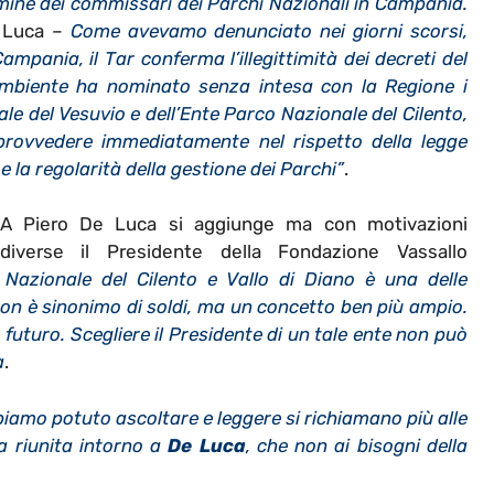
ine dei commissari dei Parchi Nazionali in Campania.
 Luca –
Come avevamo denunciato nei giorni scorsi,
ampania, il Tar conferma l’illegittimità dei decreti del
’Ambiente ha nominato senza intesa con la Regione i
le del Vesuvio e dell’Ente Parco Nazionale del Cilento,
 provvedere immediatamente nel rispetto della legge
e la regolarità della gestione dei Parchi”
.
A Piero De Luca si aggiunge ma con motivazioni
diverse il Presidente della Fondazione Vassallo
 Nazionale del Cilento e Vallo di Diano è una delle
on è sinonimo di soldi, ma un concetto ben più ampio.
è futuro. Scegliere il Presidente di un tale ente non può
a
.
biamo potuto ascoltare e leggere si richiamano più alle
za riunita intorno a
De Luca
, che non ai bisogni della