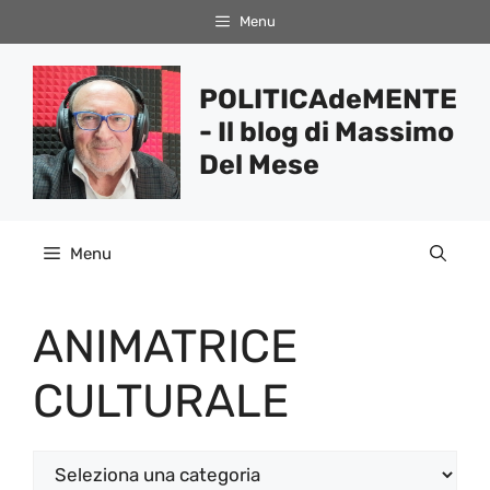
Vai
Menu
al
contenuto
POLITICAdeMENTE
- Il blog di Massimo
Del Mese
Menu
ANIMATRICE
CULTURALE
Categorie