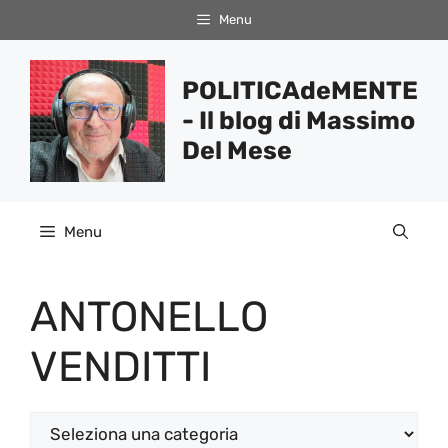
Vai
Menu
al
contenuto
POLITICAdeMENTE
- Il blog di Massimo
Del Mese
Menu
ANTONELLO
VENDITTI
Categorie