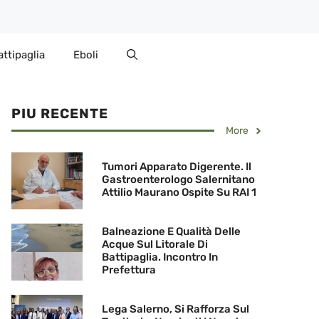
attipaglia
Eboli
PIU RECENTE
More
Tumori Apparato Digerente. Il
Gastroenterologo Salernitano
Attilio Maurano Ospite Su RAI 1
Balneazione E Qualità Delle
Acque Sul Litorale Di
Battipaglia. Incontro In
Prefettura
Lega Salerno, Si Rafforza Sul