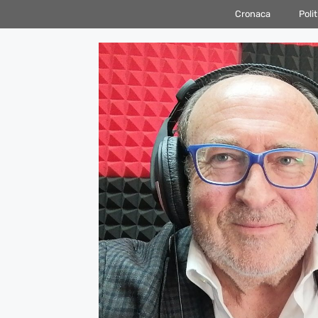
Vai
Cronaca
Polit
al
contenuto