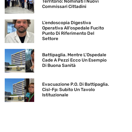
Territorio: Nominati I Nuovi
Commissari Cittadini
L’endoscopia Digestiva
Operativa All’ospedale Fucito
Punto Di Riferimento Del
Settore
Battipaglia. Mentre L’Ospedale
Cade A Pezzi Ecco Un Esempio
Di Buona Sanità
Evacuazione P.O. Di Battipaglia.
Cisl-Fp: Subito Un Tavolo
Istituzionale