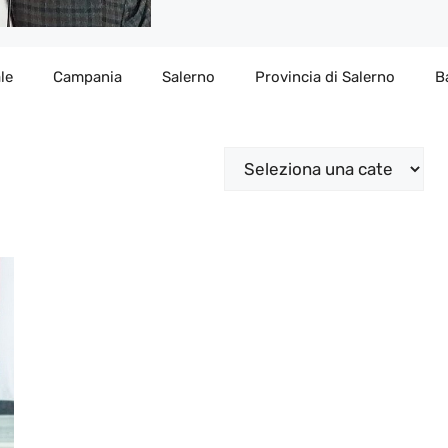
le
Campania
Salerno
Provincia di Salerno
B
Categorie