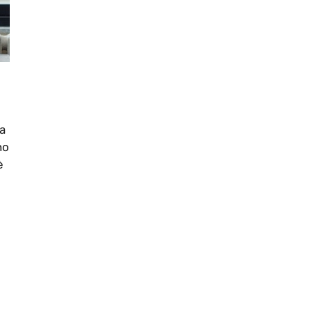
a
no
è