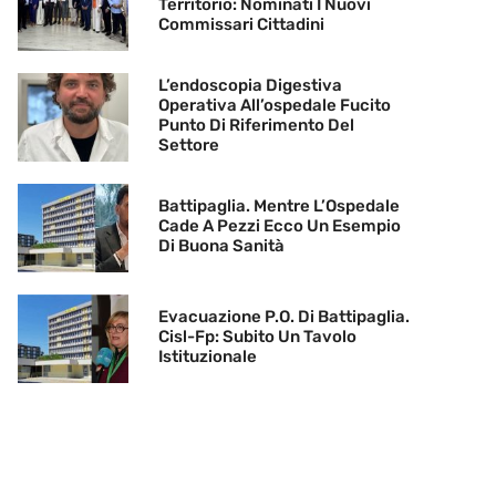
Territorio: Nominati I Nuovi
Commissari Cittadini
L’endoscopia Digestiva
Operativa All’ospedale Fucito
Punto Di Riferimento Del
Settore
Battipaglia. Mentre L’Ospedale
Cade A Pezzi Ecco Un Esempio
Di Buona Sanità
Evacuazione P.O. Di Battipaglia.
Cisl-Fp: Subito Un Tavolo
Istituzionale