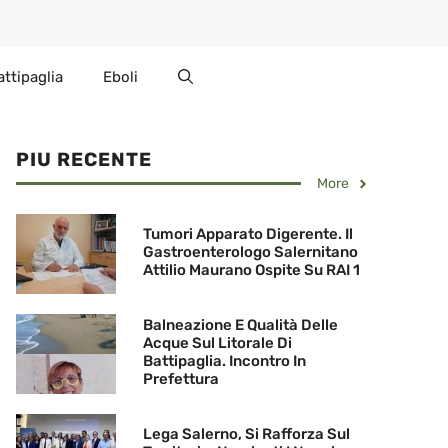
attipaglia
Eboli
PIU RECENTE
More
Tumori Apparato Digerente. Il
Gastroenterologo Salernitano
Attilio Maurano Ospite Su RAI 1
Balneazione E Qualità Delle
Acque Sul Litorale Di
Battipaglia. Incontro In
Prefettura
Lega Salerno, Si Rafforza Sul