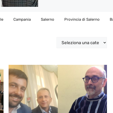
le
Campania
Salerno
Provincia di Salerno
B
Categorie