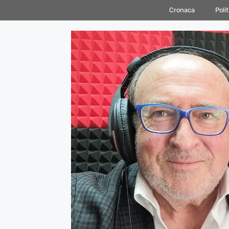
Vai
Cronaca
Polit
al
contenuto