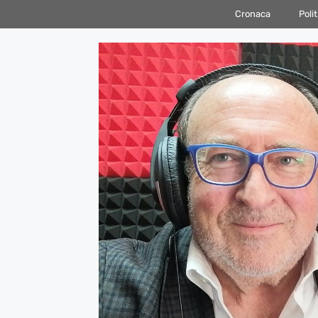
Vai
Cronaca
Polit
al
contenuto