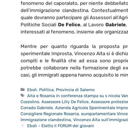
fenomeno del caporalato, per niente debbellato 
dell’immigrazione clandestina. Contestualmen
quale dovranno partecipare gli Assessori all’Agr
Politiche Sociali
De Felice
, al Lavoro
Gabriele
,
interessati al fenomeno, insieme alle organizzazi
Mentre per quanto riguarda la proposta prov
sperimentale Improsta, Vincenzo Aita si è dichiar
compiti e le finalità che ad essa sono proprie
potrebbe collaborare nella formazione degli ex
casi, gli immigrati appena hanno acquisito le mi
Categorie
Eboli
,
Politica
,
Provincia di Salerno
Tag
Aita e Rosania in conferenza stampa su s nicola Var
Cozzolino
,
Assessore Lilly De Felice
,
Assessore protezio
Corrado Gabriele
,
Azienda Agricola Sperimentale Impro
Consigliere Regionale Rosania
,
europarlamentare Vince
Immigrazione clandestina
,
Vincenzo Aita sull'immigrazi
Eboli – Eletto il FORUM dei giovani