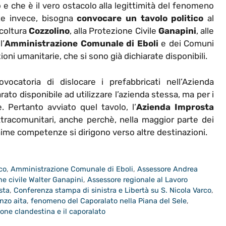
e che è il vero ostacolo alla legittimità del fenomeno
te invece, bisogna
convocare un tavolo politico
al
icoltura
Cozzolino
, alla Protezione Civile
Ganapini
, alle
 l’
Amministrazione Comunale di Eboli
e dei Comuni
oni umanitarie, che si sono già dichiarate disponibili.
ocatoria di dislocare i prefabbricati nell’Azienda
ato disponibile ad utilizzare l’azienda stessa, ma per i
. Pertanto avviato quel tavolo, l’
Azienda Improsta
tracomunitari, anche perchè, nella maggior parte dei
nime competenze si dirigono verso altre destinazioni.
co
,
Amministrazione Comunale di Eboli
,
Assessore Andrea
ne civile Walter Ganapini
,
Assessore regionale al Lavoro
sta
,
Conferenza stampa di sinistra e Libertà su S. Nicola Varco
,
nzo aita
,
fenomeno del Caporalato nella Piana del Sele
,
one clandestina e il caporalato