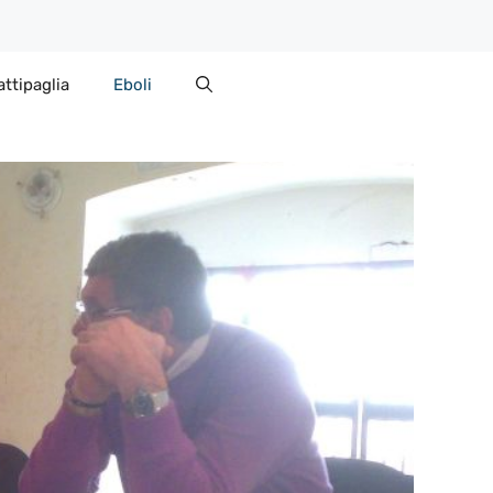
attipaglia
Eboli