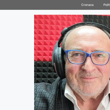
Vai
Cronaca
Polit
al
contenuto