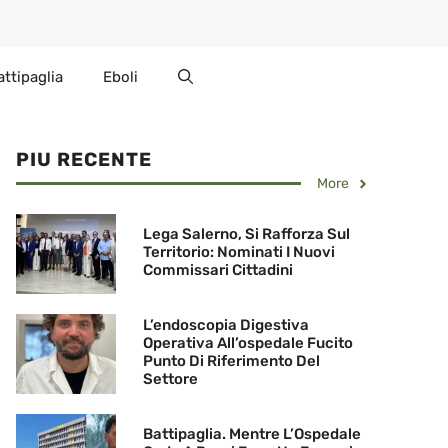
attipaglia
Eboli
PIU RECENTE
More
Lega Salerno, Si Rafforza Sul
Territorio: Nominati I Nuovi
Commissari Cittadini
L’endoscopia Digestiva
Operativa All’ospedale Fucito
Punto Di Riferimento Del
Settore
Battipaglia. Mentre L’Ospedale